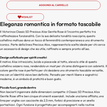
Gentle
AGGIUNGI AL CARRELLO
Rose
WISHLIST
Eleganza romantica in formato tascabile
Il Victorinox Classic SD Precious Alox Gentle Rose è l’incontro perfetto tra
raffinatezza e funzionalità. Con la sua delicata tonalità rosa cipria, questo
coltellino multiuso dona un tocco di femminilità contemporanea a uno strumento
iconico. Parte della linea Precious Alox, rappresenta la scelta ideale per chi cerca
un accessorio di design che sia utile, raffinato e sempre pronto all’uso.
Design sofisticato per spiriti creativi
Il motivo Alox intrecciato, lucido e piacevole al tatto, eleva lo stile di questo
coltellino svizzero rosa, rendendolo un must per chi ama distinguersi con sobrietà. Il
colore gentle rose è perfetto per chi desidera uno strumento tascabile versatile,
ma con un'identità visiva ben definita. Pensato per menti libere e sognatrici
moderne, è un simbolo di praticità e buon gusto.
Piccolo fuori, grande dentro
Non lasciarti ingannare dalle dimensioni compatte: il Classic SD Precious Alox
Gentle Rose offre ben cinque strumenti essenziali. Include una lama affilata, una
lima per unghie con cacciavite da 2,5 mm, forbici di precisione e un anello
portachiavi. Ogni funzione è progettata per accompagnarti nella routine