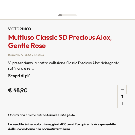
VICTORINOX
Multiuso Classic SD Precious Alox,
Gentle Rose
Item No.
V-0.62 21.405G
Vi presentiamo la nostra collezione Classic Precious Alox ridisegnata,
raffinata e re...
Scopri di più
€ 48,90
Quantità
per
Multiuso
Ordina ora e ricevi entro
Mercoledi 12 agosto
Classic
SD
La vendita è riservata ai maggiori di 18 anni. L’acquirente è responsabile
Precious
dell’uso conforme alla normativa italiana.
Alox,