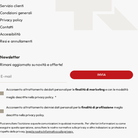
Servizio clienti
Condizioni generali
Privacy policy
Contatti
Accessibilità
Resi e annullamenti
Newsletter
Rimani aggiornato su novità e offerte!
Acconsento al trattamento dei dati personali per le
finalità di marketing
e con le modalità
meglio descritte nella privacy policy.
*
Acconsento al trattamento dei miei dati personali per la
finalità di profilazione
meglio
descritta nella privacy policy.
Puoi annullare l'iscrizione a queste comunicazioni in qualsiasi momento. Per ulteriori informazioni su come
eseguire questa operazione, consultare le nostre normative sulla privacy e altre indicazioni su protezione e
rispetto della privacy,
leggi la nostra Informativa sulla privacy.