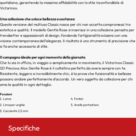
quotidiana, garantendo la massima affidabilità con lo stile inconfondibile di
Victorinox.
Una collezione che unisce bellezza e sostanza
Questa versione del multiuso Classic nasce per chi non accetta compromessi tra
estetica e qualità. Il modello Gentle Rose si inserisce in una collezione pensata per
trendsetter e appassionati di design, fondendo l’artigianalità svizzera con una
visione contemporanea dell’eleganza. Il risultato è uno strumento di precisione che
si fa anche accessorio di stile.
Il compagno ideale per ogni momento della giornata
Che tu sia in ufficio, in viaggio o semplicemente in movimento, il Victorinox Classic
SD Precious Alox Gentle Rose è il coltellino perfetto da avere sempre con te.
Resistente, leggero e incredibilmente chic, è la prova che funzionalità e bellezza
possono andare perfettamente d’accordo. Un vero oggetto da collezione per chi
ama la qualità in ogni dettaglio.
Funzioni
Lama
Forbici
Lima per unghie
Anello portachiavi
Cacciavite 2,5 mm
Specifiche