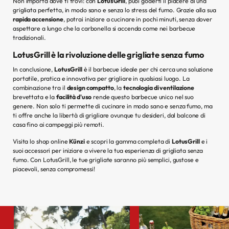
Non importa dove ti trovi: con
LotusGrill
, puoi goderti il piacere di una
grigliata perfetta, in modo sano e senza lo stress del fumo. Grazie alla sua
rapida accensione
, potrai iniziare a cucinare in pochi minuti, senza dover
aspettare a lungo che la carbonella si accenda come nei barbecue
tradizionali.
LotusGrill è la rivoluzione delle grigliate senza fumo
In conclusione,
LotusGrill
è il barbecue ideale per chi cerca una soluzione
portatile, pratica e innovativa per grigliare in qualsiasi luogo. La
combinazione tra il
design compatto
, la
tecnologia di ventilazione
brevettata e la
facilità d'uso
rende questo barbecue unico nel suo
genere. Non solo ti permette di cucinare in modo sano e senza fumo, ma
ti offre anche la libertà di grigliare ovunque tu desideri, dal balcone di
casa fino ai campeggi più remoti.
Visita lo shop online
Künzi
e scopri la gamma completa di
LotusGrill
e i
suoi accessori per iniziare a vivere la tua esperienza di grigliata senza
fumo. Con LotusGrill, le tue grigliate saranno più semplici, gustose e
piacevoli, senza compromessi!