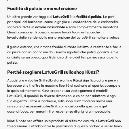
Facilità di pulizia e manutenzione
Un altro grande vantaggio di
LotusGrill
è la
facilità di pulizia
. Le parti
principali del barbecue, come la griglia e il contenitore della carbonella,
sono realizzate in
acciaio inossidabile
e sono completamente smontabili.
Questi componenti possono essere lavati facilmente, anche in
lavastoviglie, rendendo la manutenzione del LotusGrill semplice e veloce.
Il guscio esterno, che rimane freddo durante l’utilizzo, è resistente e facile
da pulire con un panno umido. Questo significa che potrai goderti le tue
grigliate senza preoccuparti del disordine o del tempo necessario per la
pulizia.
Perché scegliere LotusGrill sullo shop Künzi?
Acquistare un
LotusGrill
sullo store online
Künzi
significa optare per un
barbecue che ti offre la massima libertà di cucinare all'aperto, ovunque e
in qualsiasi momento. Künzi propone una vasta gamma di modelli
LotusGrill, disponibili in diverse dimensioni e colori per adattarsi a ogni
tua esigenza. Oltre ai barbecue, sullo shop Künzi troverai anche una
selezione di
accessori LotusGrill
, come carbonella speciale e gel
accendifuoco, per garantirti un'esperienza di grigliata impeccabile.
Künzi è noto per offrire solo prodotti di altissima qualità, e
LotusGrill
non
fa eccezione. L’affidabilità e le prestazioni di questo barbecue senza fumo