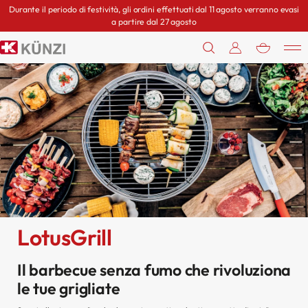
Durante il periodo di festività, gli ordini effettuati dal 11 agosto verranno evasi
a partire dal 27 agosto
0
LotusGrill
Il barbecue senza fumo che rivoluziona
le tue grigliate