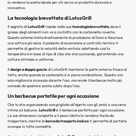
lo rendono la scelta ideale per chi cerca un prodotto durevole e
innovativo.
La tecnologia brevettata di LotusGrill
Il segreto di
LotusGrill
risiede nella sua
tecnologia brevettata,
dove il
grasso degli alimenti non va a contatto con la carbonella rovente.
Questo sistema limita drasticamente la produzione di fumo e favorisce
una cottura più sana. Il pulsante di accensione e controllo termico ti
permette di gestire la velocità della ventola, adattando così la
temperatura in base al tipo di cibo che stai cucinando, garantendo una
cottura ottimale e uniforme.
Il
design a doppio guscio
di LotusGrill mantiene la parte esterna fresca al
tatto, anche quando la carbonella è in piena combustione. Questo non
solo migliora la sicurezza durante l'uso, ma rende il barbecue molto più
comodo da spostare anche subito dopo l’uso.
Un barbecue portatile per ogni occasione
Che tu stia organizzando una grigliata all’aperto con gli amici o una cena
intima sul balcone,
LotusGrill
è il barbecue perfetto per ogni occasione.
Le sue dimensioni compatte e il peso ridotto lo rendono facile da
trasportare, mentre la
borsa da trasporto inclusa
ti permette di portarlo
ovunque in tutta comodità.